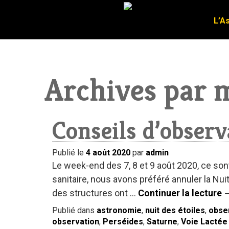
L’A
L’A
Archives par m
Conseils d’obser
Publié le
4 août 2020
par
admin
Le week-end des 7, 8 et 9 août 2020, ce son
sanitaire, nous avons préféré annuler la Nuit
des structures ont …
Continuer la lecture
Publié dans
astronomie
,
nuit des étoiles
,
obse
observation
,
Perséides
,
Saturne
,
Voie Lactée