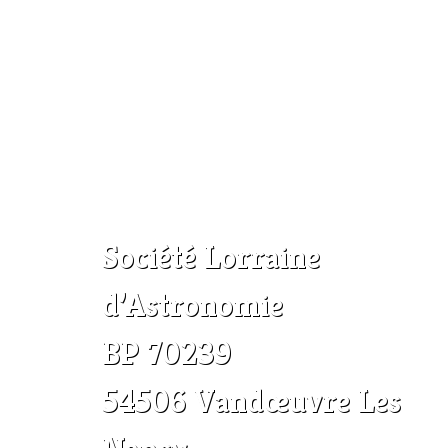
Société Lorraine
d’Astronomie
BP 70239
54506 Vandœuvre Les