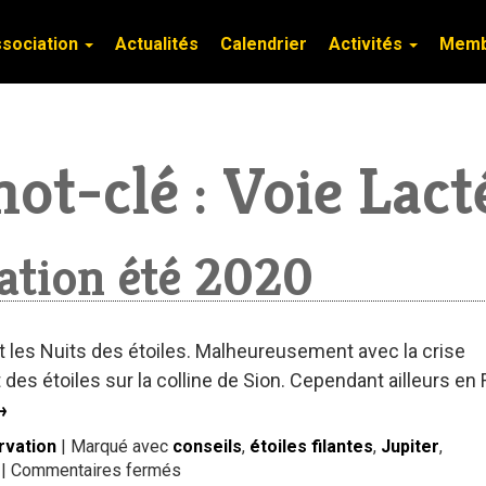
ssociation
ssociation
Actualités
Actualités
Calendrier
Calendrier
Activités
Activités
Mem
Mem
ot-clé :
Voie Lact
vation été 2020
t les Nuits des étoiles. Malheureusement avec la crise
 des étoiles sur la colline de Sion. Cependant ailleurs en
→
rvation
|
Marqué avec
conseils
,
étoiles filantes
,
Jupiter
,
sur
|
Commentaires fermés