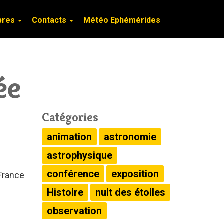
bres
bres
Contacts
Contacts
Météo Ephémérides
Météo Ephémérides
ée
Catégories
animation
astronomie
astrophysique
conférence
exposition
 France
Histoire
nuit des étoiles
observation