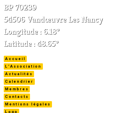
BP 70239
54506 Vandœuvre Les Nancy
Longitude : 6.18°
Latitude : 48.65°
Accueil
L’Association
Actualités
Calendrier
Membres
Contacts
Mentions légales
Logo