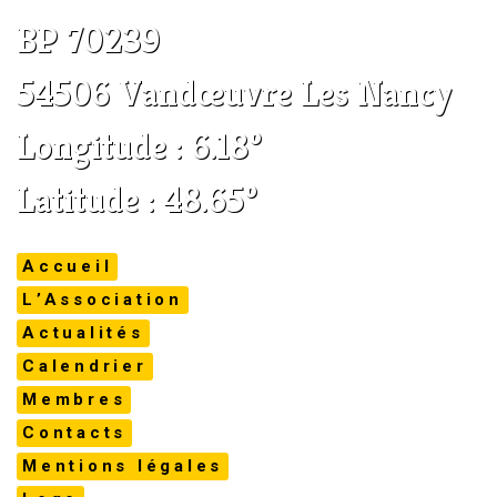
BP 70239
54506 Vandœuvre Les Nancy
Longitude : 6.18°
Latitude : 48.65°
Accueil
L’Association
Actualités
Calendrier
Membres
Contacts
Mentions légales