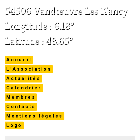
54506 Vandœuvre Les Nancy
Longitude : 6.18°
Latitude : 48.65°
Accueil
L’Association
Actualités
Calendrier
Membres
Contacts
Mentions légales
Logo