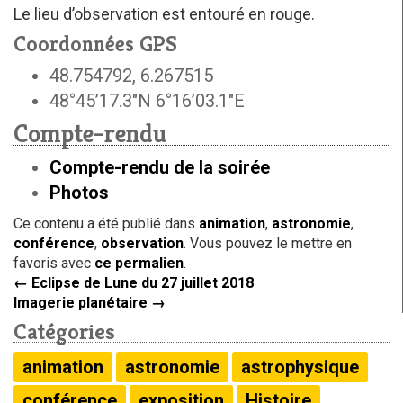
Le lieu d’observation est entouré en rouge.
Coordonnées GPS
48.754792, 6.267515
48°45’17.3″N 6°16’03.1″E
Compte-rendu
Compte-rendu de la soirée
Photos
Ce contenu a été publié dans
animation
,
astronomie
,
conférence
,
observation
. Vous pouvez le mettre en
favoris avec
ce permalien
.
←
Eclipse de Lune du 27 juillet 2018
Imagerie planétaire
→
Catégories
animation
astronomie
astrophysique
conférence
exposition
Histoire