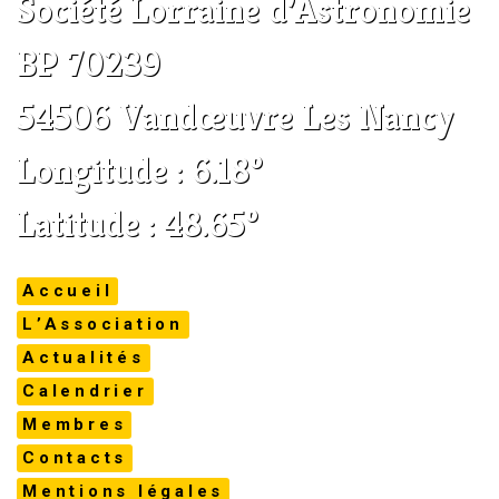
Société Lorraine d’Astronomie
BP 70239
54506 Vandœuvre Les Nancy
Longitude : 6.18°
Latitude : 48.65°
Accueil
L’Association
Actualités
Calendrier
Membres
Contacts
Mentions légales