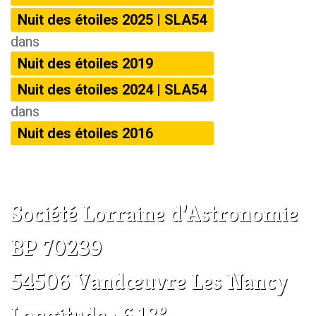
Nuit des étoiles 2025 | SLA54
dans
Nuit des étoiles 2019
Nuit des étoiles 2024 | SLA54
dans
Nuit des étoiles 2016
Société Lorraine d’Astronomie
BP 70239
54506 Vandœuvre Les Nancy
Longitude : 6.18°