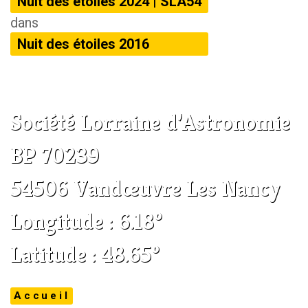
Nuit des étoiles 2024 | SLA54
dans
Nuit des étoiles 2016
Société Lorraine d’Astronomie
BP 70239
54506 Vandœuvre Les Nancy
Longitude : 6.18°
Latitude : 48.65°
Accueil