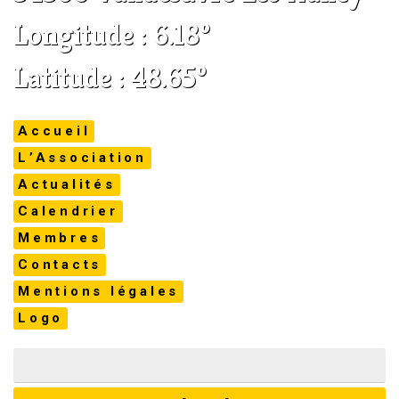
Longitude : 6.18°
Latitude : 48.65°
Accueil
L’Association
Actualités
Calendrier
Membres
Contacts
Mentions légales
Logo