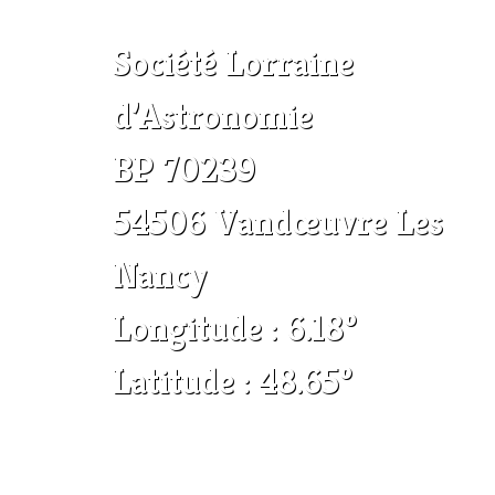
Société Lorraine
d’Astronomie
BP 70239
54506 Vandœuvre Les
Nancy
Longitude : 6.18°
Latitude : 48.65°