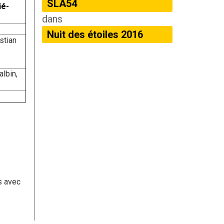
SLA54
ié-
dans
Nuit des étoiles 2016
stian
albin,
s avec