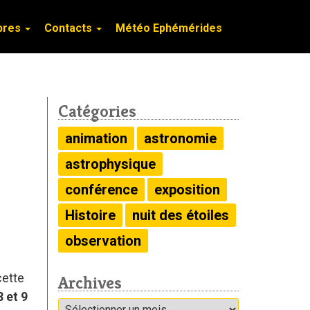
bres
bres
Contacts
Contacts
Météo Ephémérides
Météo Ephémérides
Catégories
animation
astronomie
astrophysique
conférence
exposition
Histoire
nuit des étoiles
observation
cette
Archives
8 et 9
Archives