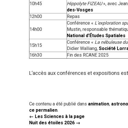
10h45
Hippolyte FIZEAU
», avec Jean
des-Vosges
12h00
Repas
Conférence «
L’exploration sp
14h00
Mustin, responsable thématiqu
National d’Études Spatiales
Conférence «
La nébuleuse du
15h15
Didier Walliang,
Société Lorr
16h30
Fin des RCANE 2025
L’accès aux conférences et expositions est l
Ce contenu a été publié dans
animation
,
astron
ce permalien
.
←
Les Sciences à la page
Nuit des étoiles 2026
→