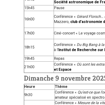
Société astronomique de Fr
15h45
Pause
Conférence «
Gérard Florsch… é
16h00
Mazzero,
club d’astronomie d
17h00
Ciné-concert « Le voyage cosmi
Conférence «
Du Big Bang à la 
18h15
à l’
Institut de Recherche sur 
19h45
Repas
Conférence «
Où sont les extra
21h00
et Espace
Dimanche 9 novembre 202
Heure
Thème
Conférence «
Qu’est-ce que l’
9h30
amateur spécialisé en spectr
Conférence «
Mesure de la vi