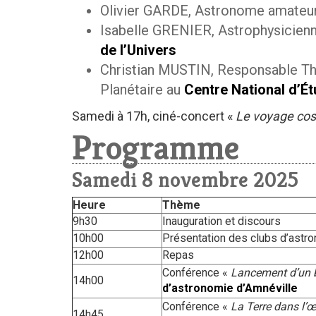
Olivier GARDE, Astronome amateur
Isabelle GRENIER, Astrophysicienne
de l’Univers
Christian MUSTIN, Responsable Th
Planétaire au
Centre National d’É
Samedi à 17h, ciné-concert «
Le voyage co
Programme
Samedi 8 novembre 2025
Heure
Thème
9h30
Inauguration et discours
10h00
Présentation des clubs d’astr
12h00
Repas
Conférence «
Lancement d’un 
14h00
d’astronomie d’Amnéville
Conférence «
La Terre dans l’
14h45