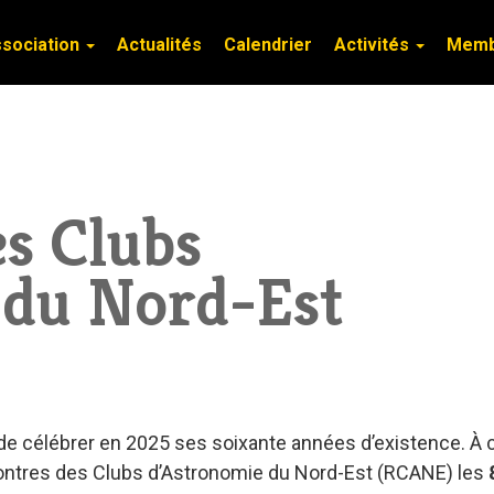
ssociation
ssociation
Actualités
Actualités
Calendrier
Calendrier
Activités
Activités
Mem
Mem
s Clubs
 du Nord-Est
 de célébrer en 2025 ses soixante années d’existence. À 
contres des Clubs d’Astronomie du Nord-Est (RCANE) les