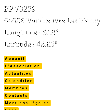
BP 70239
54506 Vandœuvre Les Nancy
Longitude : 6.18°
Latitude : 48.65°
Accueil
L’Association
Actualités
Calendrier
Membres
Contacts
Mentions légales