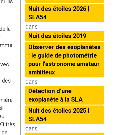
qu’ils
Nuit des étoiles 2026 |
SLA54
dans
de la
Nuit des étoiles 2019
r
(comme
Observer des exoplanètes
: le guide de photométrie
pour l'astronome amateur
avec
ambitieux
e des
dans
Détection d’une
exoplanète à la SLA
umière
(à
Nuit des étoiles 2025 |
au
SLA54
ît très
dans
n de