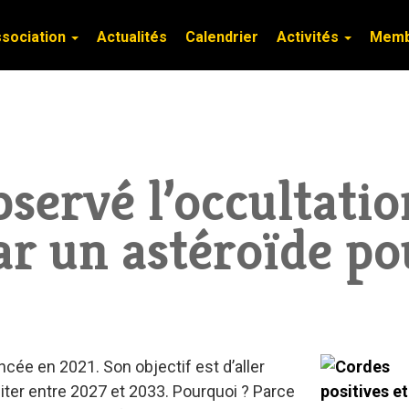
ssociation
ssociation
Actualités
Actualités
Calendrier
Calendrier
Activités
Activités
Mem
Mem
servé l’occultatio
par un astéroïde po
ncée en 2021. Son objectif est d’aller
iter entre 2027 et 2033. Pourquoi ? Parce