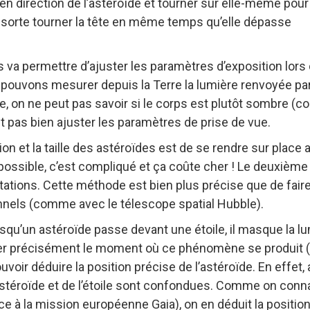
en direction de l’astéroïde et tourner sur elle-même pour 
 sorte tourner la tête en même temps qu’elle dépasse
va permettre d’ajuster les paramètres d’exposition lors 
s pouvons mesurer depuis la Terre la lumière renvoyée pa
ie, on ne peut pas savoir si le corps est plutôt sombre 
it pas bien ajuster les paramètres de prise de vue.
n et la taille des astéroïdes est de se rendre sur place 
 possible, c’est compliqué et ça coûte cher ! Le deuxième
tations. Cette méthode est bien plus précise que de fair
nels (comme avec le télescope spatial Hubble).
rsqu’un astéroïde passe devant une étoile, il masque la l
urer précisément le moment où ce phénomène se produit 
voir déduire la position précise de l’astéroïde. En effet, 
’astéroïde et de l’étoile sont confondues. Comme on conna
ce à la mission européenne Gaia), on en déduit la positio