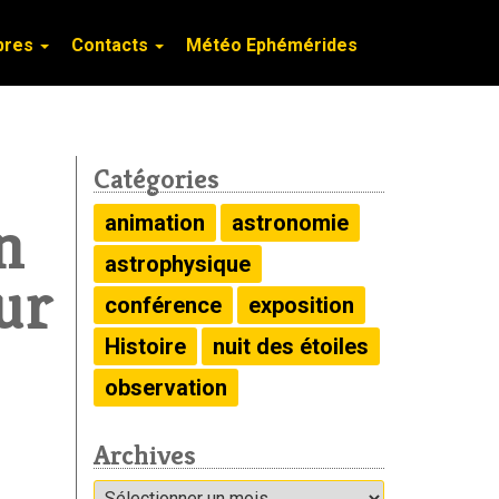
bres
bres
Contacts
Contacts
Météo Ephémérides
Météo Ephémérides
Catégories
n
animation
astronomie
astrophysique
ur
conférence
exposition
Histoire
nuit des étoiles
observation
Archives
Archives