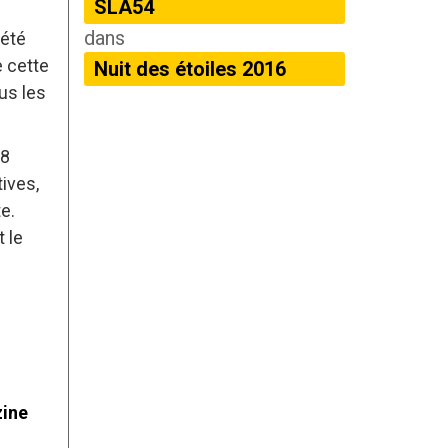
SLA54
dans
 été
e cette
Nuit des étoiles 2016
ous les
18
ives,
e.
 le
zine