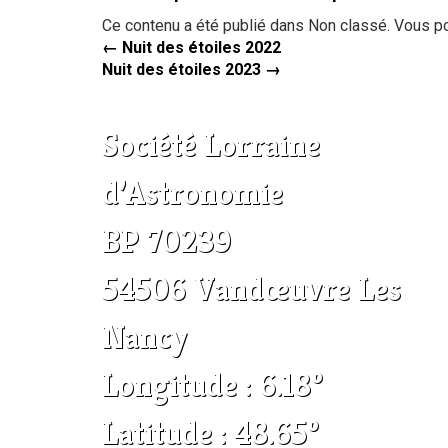
Ce contenu a été publié dans Non classé. Vous p
←
Nuit des étoiles 2022
Nuit des étoiles 2023
→
Société Lorraine
d’Astronomie
BP 70239
54506 Vandœuvre Les
Nancy
Longitude : 6.18°
Latitude : 48.65°