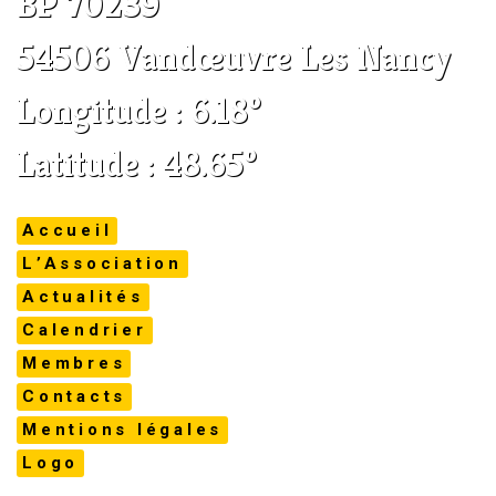
BP 70239
54506 Vandœuvre Les Nancy
Longitude : 6.18°
Latitude : 48.65°
Accueil
L’Association
Actualités
Calendrier
Membres
Contacts
Mentions légales
Logo