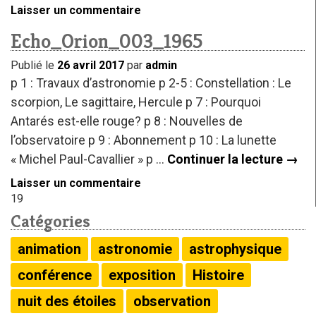
Laisser un commentaire
Echo_Orion_003_1965
Publié le
26 avril 2017
par
admin
p 1 : Travaux d’astronomie p 2-5 : Constellation : Le
scorpion, Le sagittaire, Hercule p 7 : Pourquoi
Antarés est-elle rouge? p 8 : Nouvelles de
l’observatoire p 9 : Abonnement p 10 : La lunette
« Michel Paul-Cavallier » p …
Continuer la lecture
→
Laisser un commentaire
19
Catégories
animation
astronomie
astrophysique
conférence
exposition
Histoire
nuit des étoiles
observation