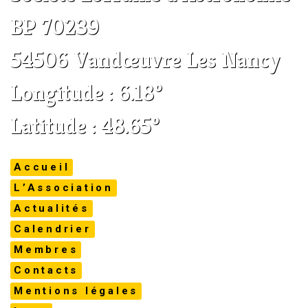
BP 70239
54506 Vandœuvre Les Nancy
Longitude : 6.18°
Latitude : 48.65°
Accueil
L’Association
Actualités
Calendrier
Membres
Contacts
Mentions légales