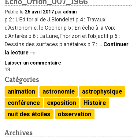
Echo_Orion_007_1966
Publié le
26 avril 2017
par
admin
p 2 : L’Editorial de J.Blondelet p 4 : Travaux
d’Astronomie: le Cocher p 5 : En écho à la Voix
d’Antarès p 6 : La Lune, l’horizon et l’objectif p 6 :
Dessins des surfaces planétaires p 7 : …
Continuer
la lecture
→
Laisser un commentaire
18
Catégories
animation
astronomie
astrophysique
conférence
exposition
Histoire
nuit des étoiles
observation
Archives