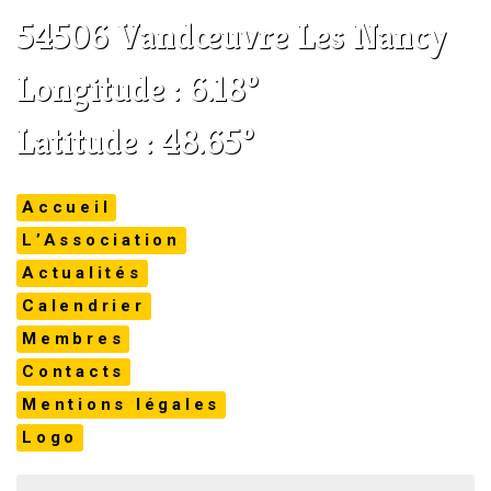
54506 Vandœuvre Les Nancy
Longitude : 6.18°
Latitude : 48.65°
Accueil
L’Association
Actualités
Calendrier
Membres
Contacts
Mentions légales
Logo