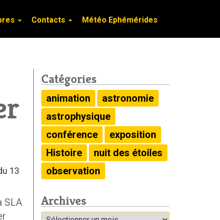
bres
bres
Contacts
Contacts
Météo Ephémérides
Météo Ephémérides
Catégories
er
animation
astronomie
astrophysique
conférence
exposition
Histoire
nuit des étoiles
observation
du 13
Archives
la SLA
er
Archives