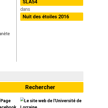
SLA54
dans
Nuit des étoiles 2016
lanète