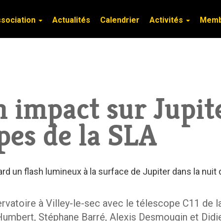
ssociation
ssociation
Actualités
Actualités
Calendrier
Calendrier
Activités
Activités
Mem
Mem
n impact sur Jupit
pes de la SLA
d un flash lumineux à la surface de Jupiter dans la nuit 
vatoire à Villey-le-sec avec le télescope C11 de 
Humbert, Stéphane Barré, Alexis Desmougin et Didi