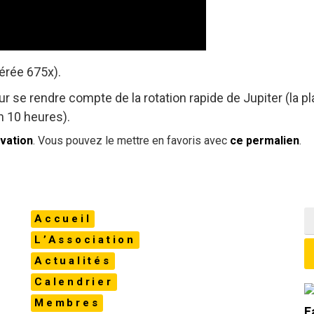
lérée 675x).
r se rendre compte de la rotation rapide de Jupiter (la p
n 10 heures).
vation
. Vous pouvez le mettre en favoris avec
ce permalien
.
Accueil
L’Association
Actualités
Calendrier
Membres