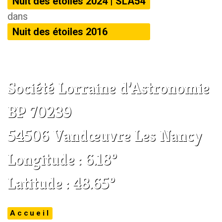
Nuit des étoiles 2024 | SLA54
dans
Nuit des étoiles 2016
Société Lorraine d’Astronomie
BP 70239
54506 Vandœuvre Les Nancy
Longitude : 6.18°
Latitude : 48.65°
Accueil