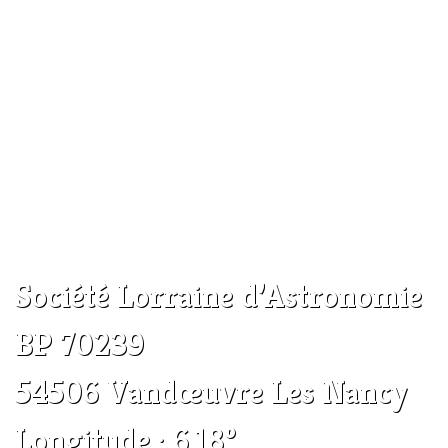
Société Lorraine d’Astronomie
BP 70239
54506 Vandœuvre Les Nancy
Longitude : 6.18°