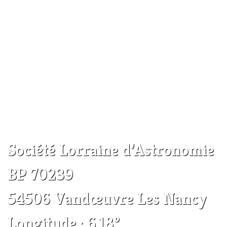
Société Lorraine d’Astronomie
BP 70239
54506 Vandœuvre Les Nancy
Longitude : 6.18°