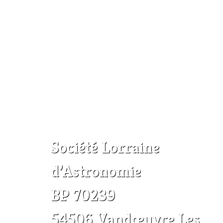
Société Lorraine
d’Astronomie
BP 70239
54506 Vandœuvre Les