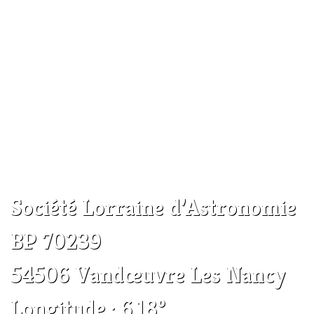
Société Lorraine d’Astronomie
BP 70239
54506 Vandœuvre Les Nancy
Longitude : 6.18°