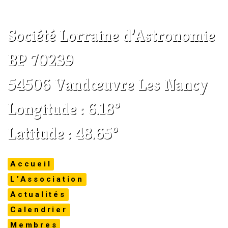
Société Lorraine d’Astronomie
BP 70239
54506 Vandœuvre Les Nancy
Longitude : 6.18°
Latitude : 48.65°
Accueil
L’Association
Actualités
Calendrier
Membres